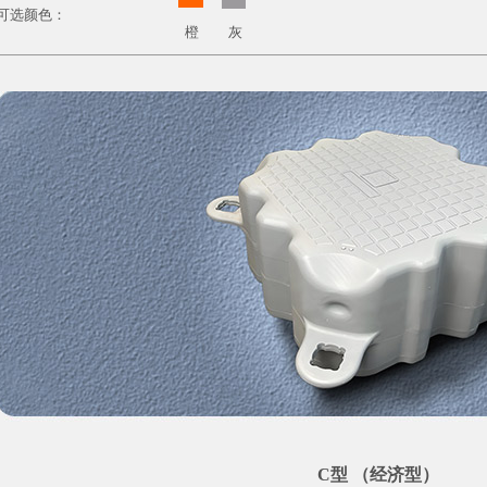
可选颜色：
橙
灰
C型 （经济型）