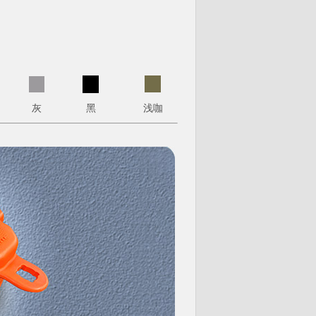
灰
黑
浅咖