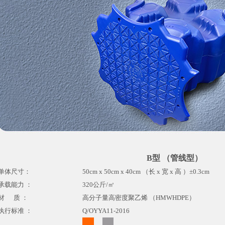
B型 （管线型）
单体尺寸：
50cm x 50cm x 40cm （长 x 宽 x 高 ）±0.3cm
承载能力 ：
320公斤/㎡
材 质 ：
高分子量高密度聚乙烯 （HMWHDPE）
执行标准 ：
Q/OYYA11-2016