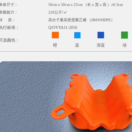
单体尺寸：
50cm x 50cm x 25cm （长 x 宽 x 高 ）±0.3cm
承载能力：
220公斤/㎡
材 质：
高分子量高密度聚乙烯 （HMWHDPE）
执行标准：
Q/OYYA11-2016
可选颜色：
橙
蓝
深蓝
绿