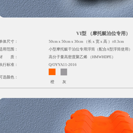
VI型 （摩托艇泊位专用）
单体尺寸：
50cm x 50cm x 30cm （长 x 宽 x 高 ）±0.3cm
适用范围：
小型摩托艇干泊位专用浮筒（配合A型浮筒使用）
材 质：
高分子量高密度聚乙烯 （HMWHDPE）
执行标准：
Q/OYYA11-2016
可选颜色：
橙
灰