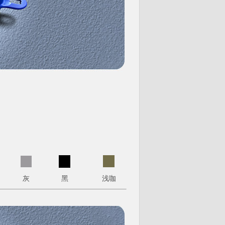
灰
黑
浅咖