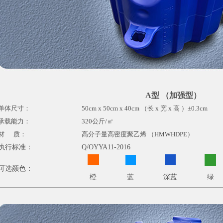
A型 （加强型）
单体尺寸：
50cm x 50cm x 40cm （长 x 宽 x 高 ）±0.3cm
承载能力：
320公斤/㎡
材 质：
高分子量高密度聚乙烯 （HMWHDPE）
执行标准：
Q/OYYA11-2016
可选颜色：
橙
蓝
深蓝
绿